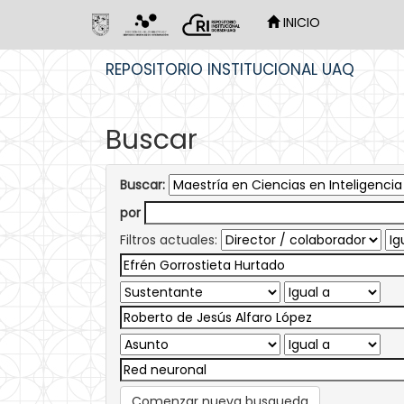
INICIO
Skip
REPOSITORIO INSTITUCIONAL UAQ
navigation
Buscar
Buscar:
por
Filtros actuales:
Comenzar nueva busqueda