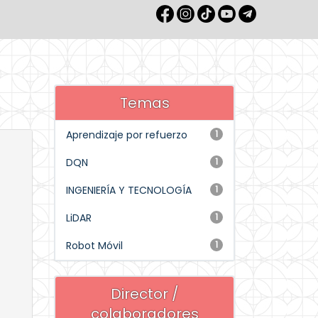
Temas
Aprendizaje por refuerzo
1
DQN
1
INGENIERÍA Y TECNOLOGÍA
1
LiDAR
1
Robot Móvil
1
Director /
colaboradores