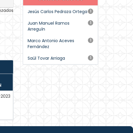
anzados
Jesús Carlos Pedraza Ortega
1
Juan Manuel Ramos
1
Arreguín
Marco Antonio Aceves
1
Fernández
Saúl Tovar Arriaga
1
N
-2023