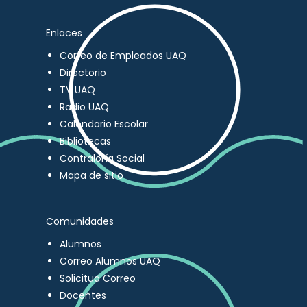
Enlaces
Correo de Empleados UAQ
Directorio
TV UAQ
Radio UAQ
Calendario Escolar
Bibliotecas
Contraloría Social
Mapa de sitio
Comunidades
Alumnos
Correo Alumnos UAQ
Solicitud Correo
Docentes