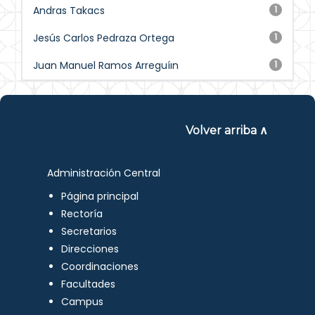
Andras Takacs
1
Jesús Carlos Pedraza Ortega
1
Juan Manuel Ramos Arreguíın
1
Volver arriba ∧
Administración Central
Página principal
Rectoría
Secretarios
Direcciones
Coordinaciones
Facultades
Campus