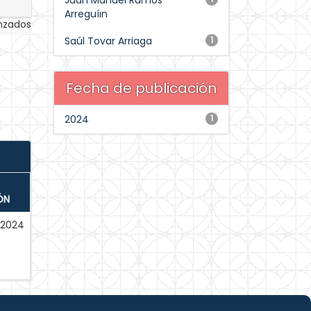
Juan Manuel Ramos
Arreguíın
anzados
Saúl Tovar Arriaga
1
Fecha de publicación
2024
1
ÓN
2024