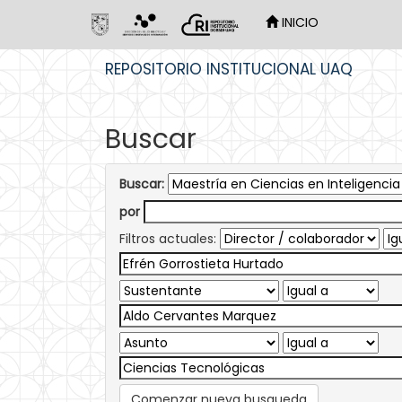
INICIO
Skip
REPOSITORIO INSTITUCIONAL UAQ
navigation
Buscar
Buscar:
por
Filtros actuales:
Comenzar nueva busqueda