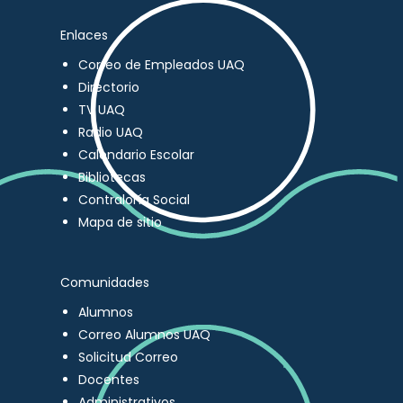
Enlaces
Correo de Empleados UAQ
Directorio
TV UAQ
Radio UAQ
Calendario Escolar
Bibliotecas
Contraloría Social
Mapa de sitio
Comunidades
Alumnos
Correo Alumnos UAQ
Solicitud Correo
Docentes
Administrativos