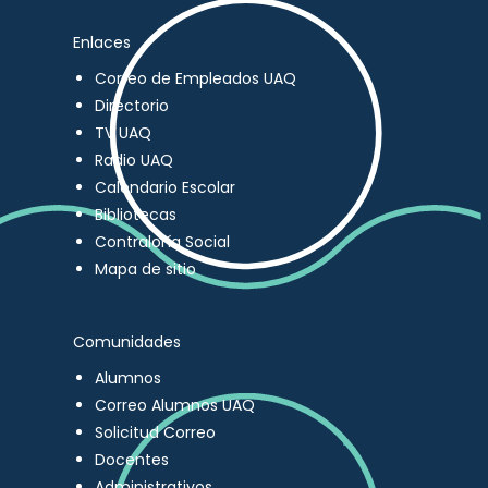
Enlaces
Correo de Empleados UAQ
Directorio
TV UAQ
Radio UAQ
Calendario Escolar
Bibliotecas
Contraloría Social
Mapa de sitio
Comunidades
Alumnos
Correo Alumnos UAQ
Solicitud Correo
Docentes
Administrativos