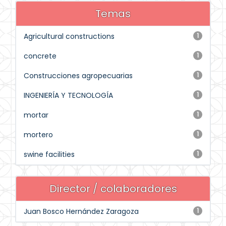
Temas
Agricultural constructions
1
concrete
1
Construcciones agropecuarias
1
INGENIERÍA Y TECNOLOGÍA
1
mortar
1
mortero
1
swine facilities
1
Director / colaboradores
Juan Bosco Hernández Zaragoza
1