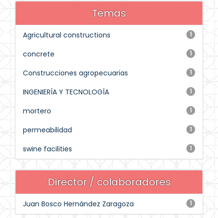
Temas
Agricultural constructions
1
concrete
1
Construcciones agropecuarias
1
INGENIERÍA Y TECNOLOGÍA
1
mortero
1
permeabilidad
1
swine facilities
1
Director / colaboradores
Juan Bosco Hernández Zaragoza
1