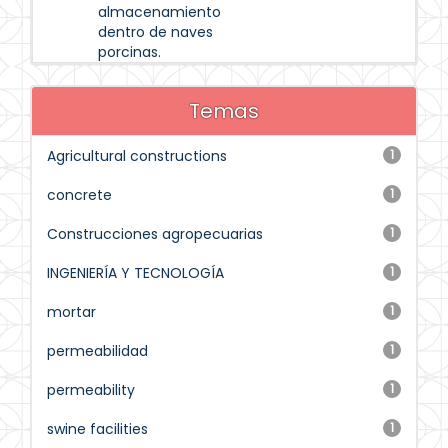
almacenamiento
dentro de naves
porcinas.
Temas
Agricultural constructions
1
concrete
1
Construcciones agropecuarias
1
INGENIERÍA Y TECNOLOGÍA
1
mortar
1
permeabilidad
1
permeability
1
swine facilities
1