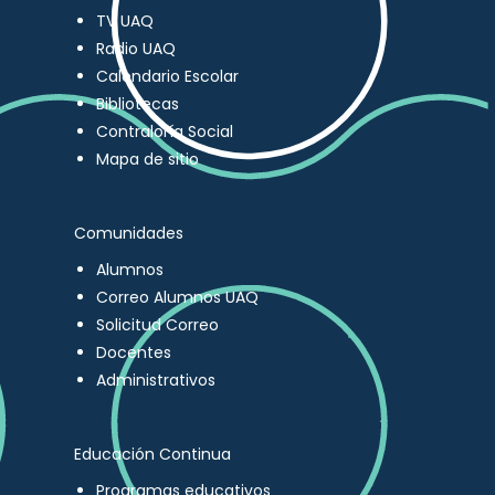
TV UAQ
Radio UAQ
Calendario Escolar
Bibliotecas
Contraloría Social
Mapa de sitio
Comunidades
Alumnos
Correo Alumnos UAQ
Solicitud Correo
Docentes
Administrativos
Educación Continua
Programas educativos