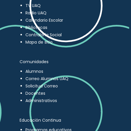
TV UAQ
Radio UAQ
Calendario Escolar
Bibliotecas
Contraloría Social
Mapa de sitio
Comunidades
Alumnos
Correo Alumnos UAQ
Solicitud Correo
Docentes
Administrativos
Educación Continua
Programas educativos