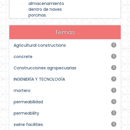
almacenamiento
dentro de naves
porcinas.
Temas
Agricultural constructions
1
concrete
1
Construcciones agropecuarias
1
INGENIERÍA Y TECNOLOGÍA
1
mortero
1
permeabilidad
1
permeability
1
swine facilities
1