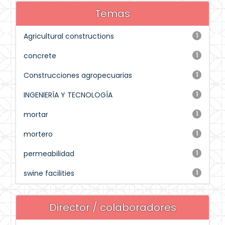
Temas
Agricultural constructions
1
concrete
1
Construcciones agropecuarias
1
INGENIERÍA Y TECNOLOGÍA
1
mortar
1
mortero
1
permeabilidad
1
swine facilities
1
Director / colaboradores