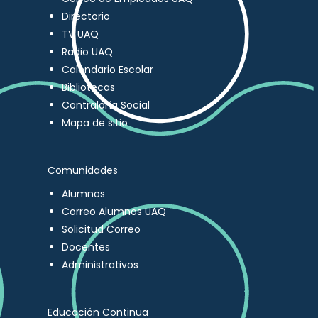
Directorio
TV UAQ
Radio UAQ
Calendario Escolar
Bibliotecas
Contraloría Social
Mapa de sitio
Comunidades
Alumnos
Correo Alumnos UAQ
Solicitud Correo
Docentes
Administrativos
Educación Continua