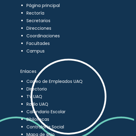
Página principal
Rectoría
Secretarios
Direcciones
Coordinaciones
Facultades
Campus
Enlaces
Correo de Empleados UAQ
Directorio
TV UAQ
Radio UAQ
Calendario Escolar
Bibliotecas
Contraloría Social
Mapa de sitio