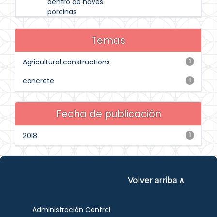
dentro de naves
porcinas.
Temas
Agricultural constructions
1
concrete
1
Fecha de publicación
2018
1
Volver arriba ∧
Administración Central