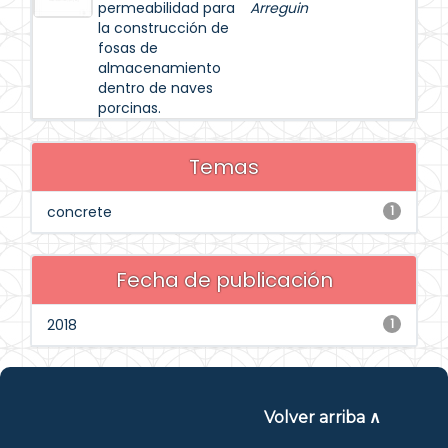
permeabilidad para
Arreguin
la construcción de
fosas de
almacenamiento
dentro de naves
porcinas.
Temas
concrete
1
Fecha de publicación
2018
1
Volver arriba ∧