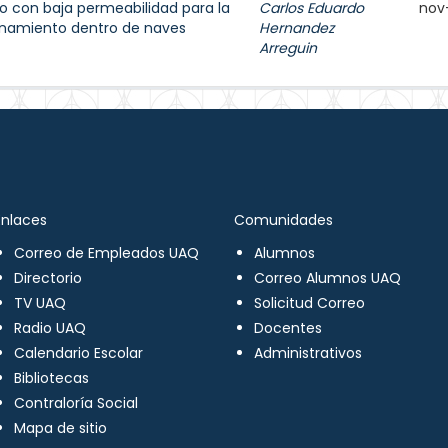
 con baja permeabilidad para la
Carlos Eduardo
nov
enamiento dentro de naves
Hernandez
Arreguin
Enlaces
Comunidades
Correo de Empleados UAQ
Alumnos
Directorio
Correo Alumnos UAQ
TV UAQ
Solicitud Correo
Radio UAQ
Docentes
Calendario Escolar
Administrativos
Bibliotecas
Contraloría Social
Mapa de sitio