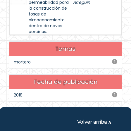
permeabilidad para
Arreguin
la construcción de
fosas de
almacenamiento
dentro de naves
porcinas.
Temas
mortero
1
Fecha de publicación
2018
1
Volver arriba ∧