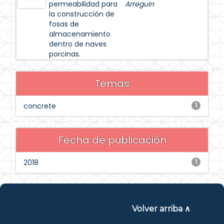
permeabilidad para
Arreguin
la construcción de
fosas de
almacenamiento
dentro de naves
porcinas.
Temas
concrete
1
Fecha de publicación
2018
1
Volver arriba ∧