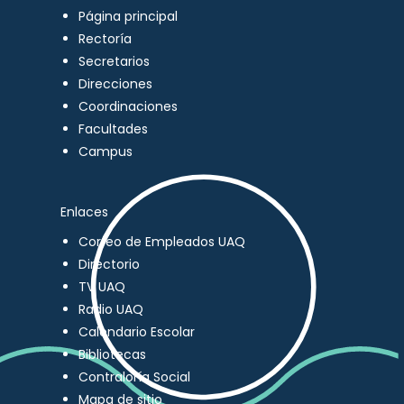
Página principal
Rectoría
Secretarios
Direcciones
Coordinaciones
Facultades
Campus
Enlaces
Correo de Empleados UAQ
Directorio
TV UAQ
Radio UAQ
Calendario Escolar
Bibliotecas
Contraloría Social
Mapa de sitio