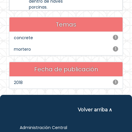
dentro de naves
porcinas.
Temas
concrete
1
mortero
1
Fecha de publicación
2018
1
Volver arriba ∧
Administración Central