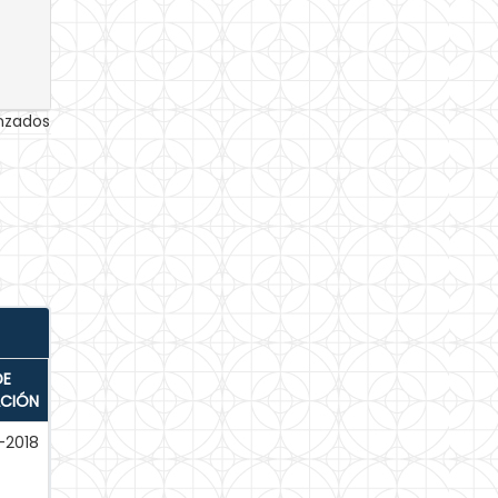
anzados
DE
ACIÓN
-2018