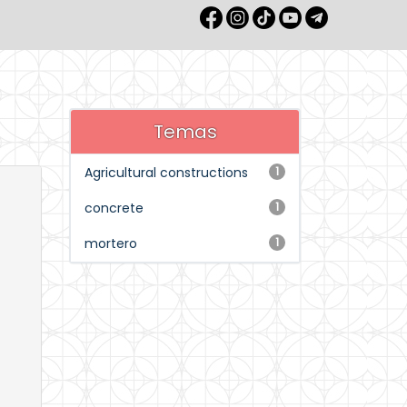
Temas
Agricultural constructions
1
concrete
1
mortero
1