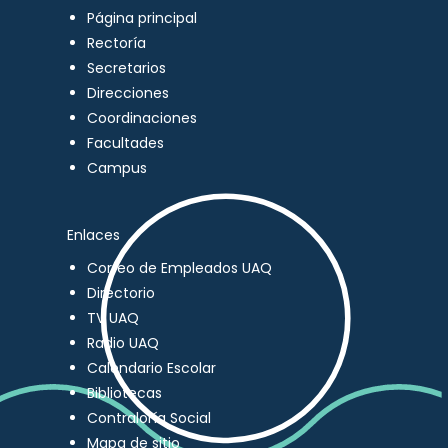
Página principal
Rectoría
Secretarios
Direcciones
Coordinaciones
Facultades
Campus
Enlaces
Correo de Empleados UAQ
Directorio
TV UAQ
Radio UAQ
Calendario Escolar
Bibliotecas
Contraloría Social
Mapa de sitio