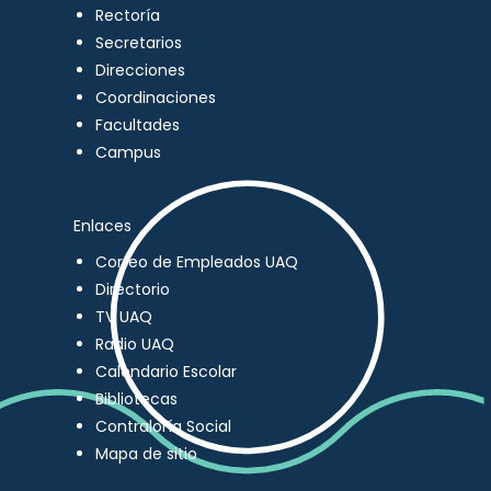
Rectoría
Secretarios
Direcciones
Coordinaciones
Facultades
Campus
Enlaces
Correo de Empleados UAQ
Directorio
TV UAQ
Radio UAQ
Calendario Escolar
Bibliotecas
Contraloría Social
Mapa de sitio