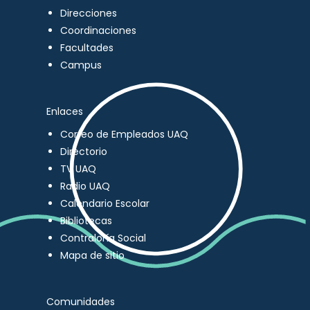
Direcciones
Coordinaciones
Facultades
Campus
Enlaces
Correo de Empleados UAQ
Directorio
TV UAQ
Radio UAQ
Calendario Escolar
Bibliotecas
Contraloría Social
Mapa de sitio
Comunidades