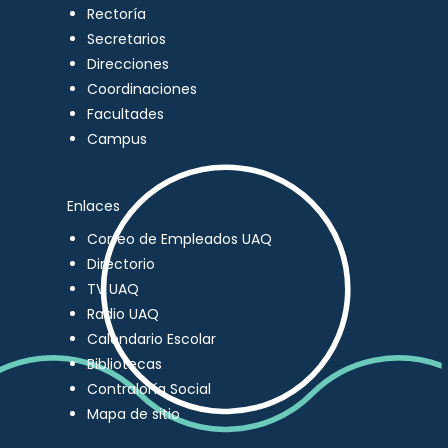
Rectoría
Secretarios
Direcciones
Coordinaciones
Facultades
Campus
Enlaces
Correo de Empleados UAQ
Directorio
TV UAQ
Radio UAQ
Calendario Escolar
Bibliotecas
Contraloría Social
Mapa de sitio