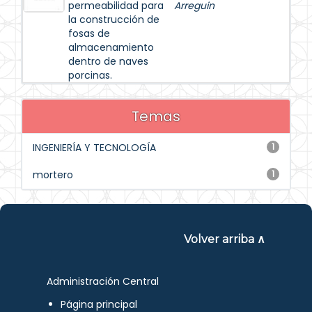
permeabilidad para
Arreguin
la construcción de
fosas de
almacenamiento
dentro de naves
porcinas.
Temas
INGENIERÍA Y TECNOLOGÍA
1
mortero
1
Volver arriba ∧
Administración Central
Página principal