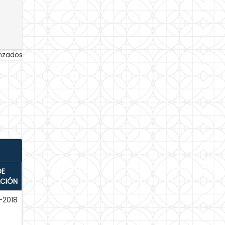
anzados
DE
ACIÓN
-2018