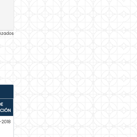
anzados
DE
ACIÓN
-2018