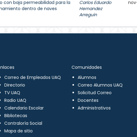
 con baja permeabilidad para la
Carlos Eduardo
nov
enamiento dentro de naves
Hernandez
Arreguin
Enlaces
Comunidades
Correo de Empleados UAQ
Alumnos
Directorio
Correo Alumnos UAQ
TV UAQ
Solicitud Correo
Radio UAQ
Docentes
Calendario Escolar
Administrativos
Bibliotecas
Contraloría Social
Mapa de sitio