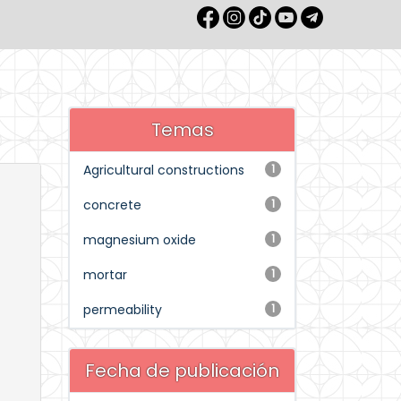
Temas
Agricultural constructions
1
concrete
1
magnesium oxide
1
mortar
1
permeability
1
Fecha de publicación