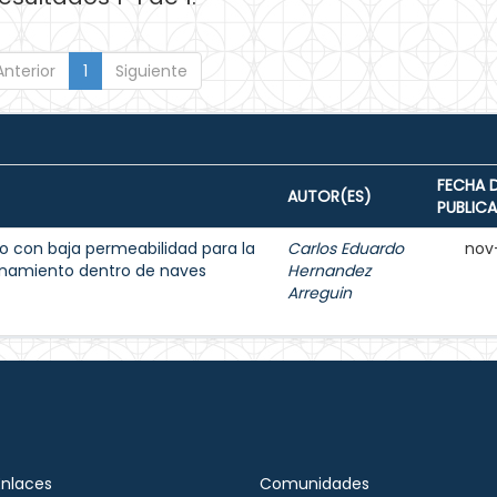
Anterior
1
Siguiente
FECHA 
AUTOR(ES)
PUBLIC
 con baja permeabilidad para la
Carlos Eduardo
nov
enamiento dentro de naves
Hernandez
Arreguin
Enlaces
Comunidades