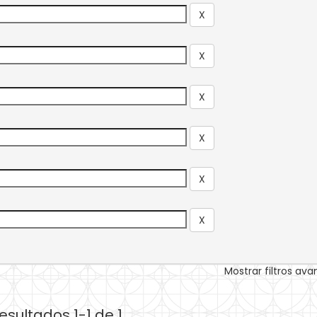
Mostrar filtros av
esultados 1-1 de 1.