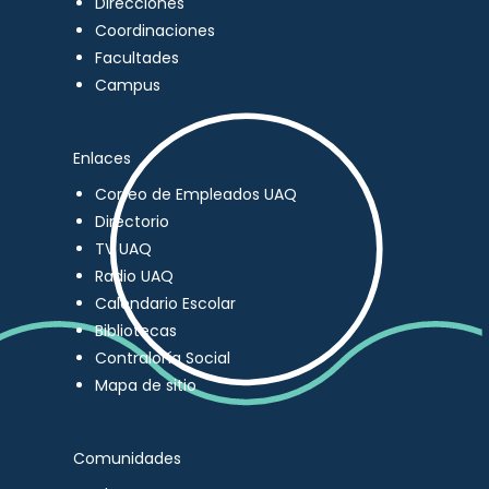
Direcciones
Coordinaciones
Facultades
Campus
Enlaces
Correo de Empleados UAQ
Directorio
TV UAQ
Radio UAQ
Calendario Escolar
Bibliotecas
Contraloría Social
Mapa de sitio
Comunidades