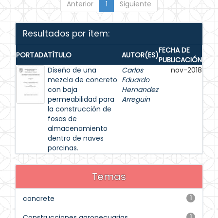
Anterior
1
Siguiente
Resultados por ítem:
FECHA DE
PORTADA
TÍTULO
AUTOR(ES)
PUBLICACIÓN
Diseño de una
Carlos
nov-2018
mezcla de concreto
Eduardo
con baja
Hernandez
permeabilidad para
Arreguin
la construcción de
fosas de
almacenamiento
dentro de naves
porcinas.
Temas
concrete
1
Construcciones agropecuarias
1