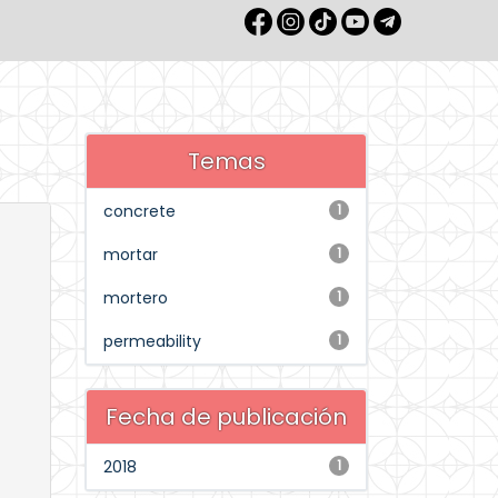
Temas
concrete
1
mortar
1
mortero
1
permeability
1
Fecha de publicación
2018
1