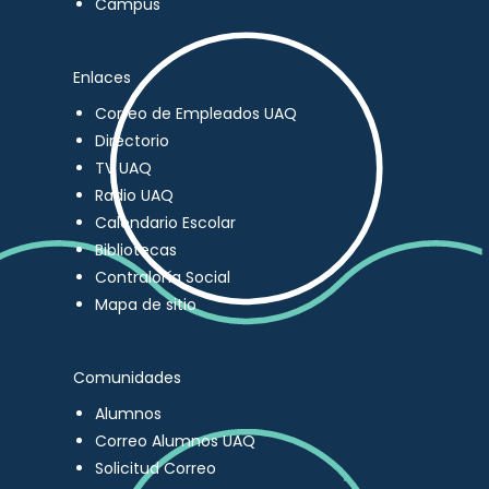
Campus
Enlaces
Correo de Empleados UAQ
Directorio
TV UAQ
Radio UAQ
Calendario Escolar
Bibliotecas
Contraloría Social
Mapa de sitio
Comunidades
Alumnos
Correo Alumnos UAQ
Solicitud Correo