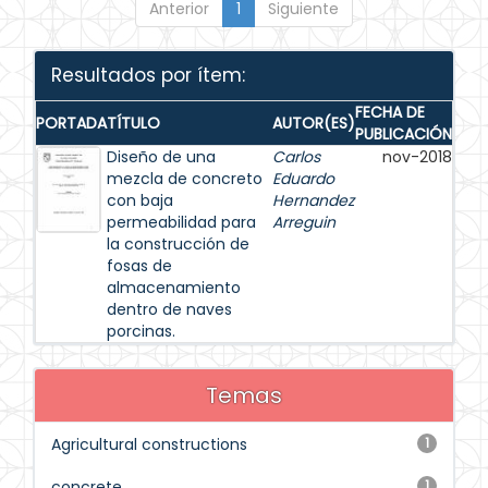
Anterior
1
Siguiente
Resultados por ítem:
FECHA DE
PORTADA
TÍTULO
AUTOR(ES)
PUBLICACIÓN
Diseño de una
Carlos
nov-2018
mezcla de concreto
Eduardo
con baja
Hernandez
permeabilidad para
Arreguin
la construcción de
fosas de
almacenamiento
dentro de naves
porcinas.
Temas
Agricultural constructions
1
concrete
1