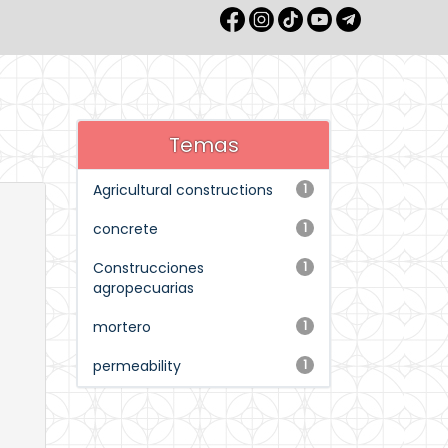
Temas
Agricultural constructions
1
concrete
1
Construcciones
1
agropecuarias
mortero
1
permeability
1