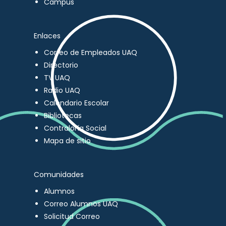
Campus
Enlaces
Correo de Empleados UAQ
Directorio
TV UAQ
Radio UAQ
Calendario Escolar
Bibliotecas
Contraloría Social
Mapa de sitio
Comunidades
Alumnos
Correo Alumnos UAQ
Solicitud Correo