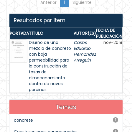
Anterior
1
Siguiente
Resultados por ítem:
FECHA DE
PORTADA
TÍTULO
AUTOR(ES)
PUBLICACIÓN
Diseño de una
Carlos
nov-2018
mezcla de concreto
Eduardo
con baja
Hernandez
permeabilidad para
Arreguin
la construcción de
fosas de
almacenamiento
dentro de naves
porcinas.
Temas
concrete
1
Construcciones agropecuarias
1