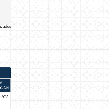
anzados
DE
ACIÓN
-2018