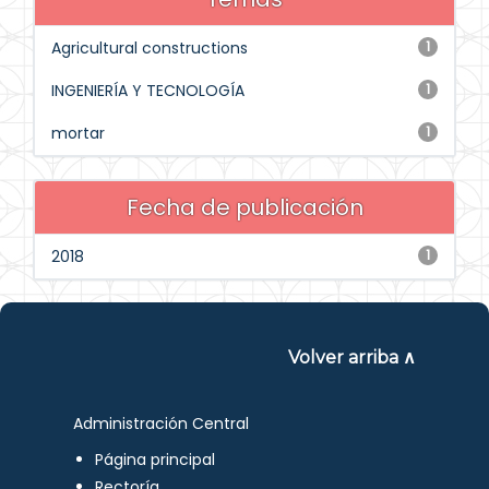
Agricultural constructions
1
INGENIERÍA Y TECNOLOGÍA
1
mortar
1
Fecha de publicación
2018
1
Volver arriba ∧
Administración Central
Página principal
Rectoría