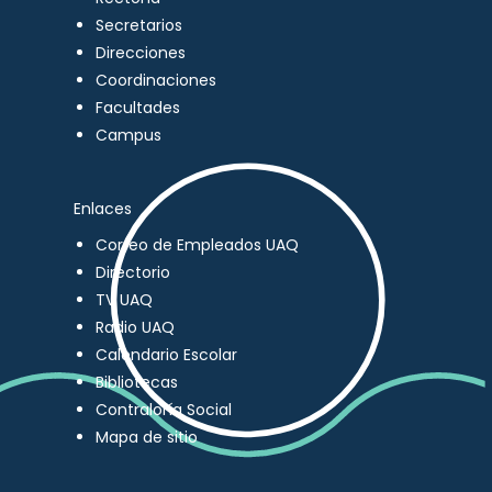
Secretarios
Direcciones
Coordinaciones
Facultades
Campus
Enlaces
Correo de Empleados UAQ
Directorio
TV UAQ
Radio UAQ
Calendario Escolar
Bibliotecas
Contraloría Social
Mapa de sitio