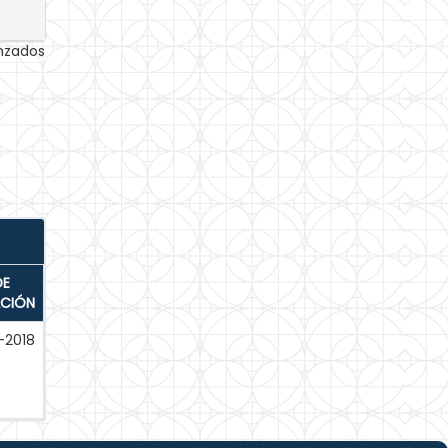
anzados
DE
ACIÓN
-2018