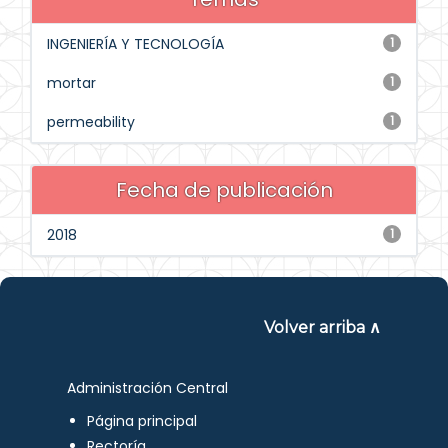
INGENIERÍA Y TECNOLOGÍA
1
mortar
1
permeability
1
Fecha de publicación
2018
1
Volver arriba ∧
Administración Central
Página principal
Rectoría