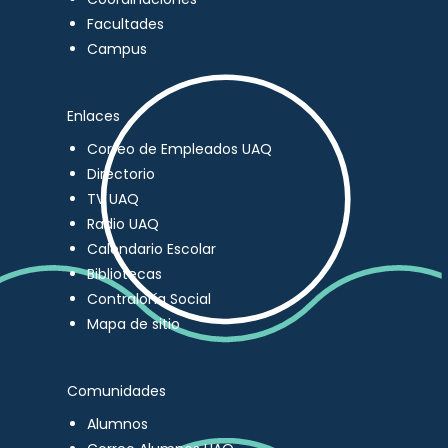
Facultades
Campus
Enlaces
Correo de Empleados UAQ
Directorio
TV UAQ
Radio UAQ
Calendario Escolar
Bibliotecas
Contraloría Social
Mapa de sitio
Comunidades
Alumnos