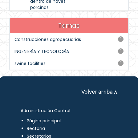
dentro de naves
porcinas.
Temas
Construcciones agropecuarias
1
INGENIERÍA Y TECNOLOGÍA
1
swine facilities
1
Volver arriba ∧
Administración Central
Página principal
Rectoría
Secretarios