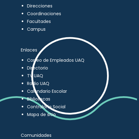
Direcciones
Coordinaciones
Facultades
Campus
Enlaces
Correo de Empleados UAQ
Directorio
TV UAQ
Radio UAQ
Calendario Escolar
Bibliotecas
Contraloría Social
Mapa de sitio
Comunidades