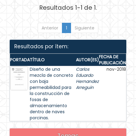
Resultados 1-1 de 1.
Anterior
1
Siguiente
Resultados por ítem:
FECHA DE
PORTADA
TÍTULO
AUTOR(ES)
PUBLICACIÓN
Diseño de una
Carlos
nov-2018
mezcla de concreto
Eduardo
con baja
Hernandez
permeabilidad para
Arreguin
la construcción de
fosas de
almacenamiento
dentro de naves
porcinas.
Temas