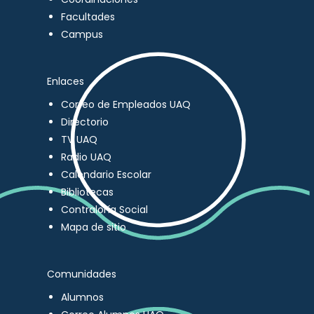
Facultades
Campus
Enlaces
Correo de Empleados UAQ
Directorio
TV UAQ
Radio UAQ
Calendario Escolar
Bibliotecas
Contraloría Social
Mapa de sitio
Comunidades
Alumnos