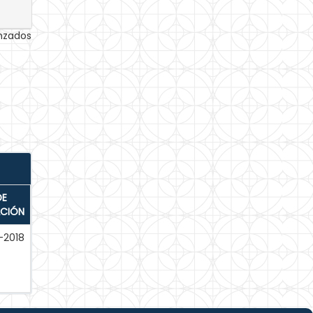
anzados
DE
ACIÓN
-2018