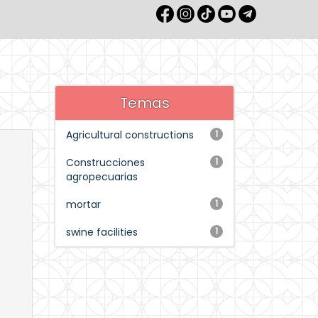
Temas
Agricultural constructions
1
Construcciones
1
agropecuarias
mortar
1
swine facilities
1