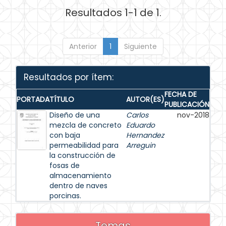
Resultados 1-1 de 1.
Anterior
1
Siguiente
Resultados por ítem:
FECHA DE
PORTADA
TÍTULO
AUTOR(ES)
PUBLICACIÓN
Diseño de una
Carlos
nov-2018
mezcla de concreto
Eduardo
con baja
Hernandez
permeabilidad para
Arreguin
la construcción de
fosas de
almacenamiento
dentro de naves
porcinas.
Temas