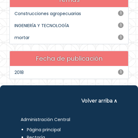
Construcciones agropecuarias
1
INGENIERÍA Y TECNOLOGÍA
1
mortar
1
Fecha de publicación
2018
1
Volver arriba ∧
Administración Central
Página principal
Rectoría