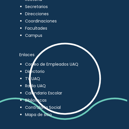
Secretarios
Direcciones
Coordinaciones
Facultades
Campus
Enlaces
Correo de Empleados UAQ
Directorio
TV UAQ
Radio UAQ
Calendario Escolar
Bibliotecas
Contraloría Social
Mapa de sitio