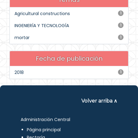
Agricultural constructions
1
INGENIERÍA Y TECNOLOGÍA
1
mortar
1
Fecha de publicación
2018
1
Volver arriba ∧
Administración Central
Página principal
Rectoría