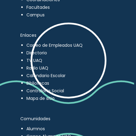
Facultades
Campus
Enlaces
Correo de Empleados UAQ
Directorio
TV UAQ
Radio UAQ
Calendario Escolar
Bibliotecas
Contraloría Social
Mapa de sitio
Comunidades
Alumnos