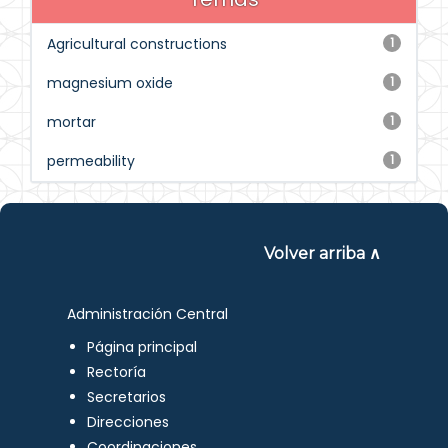
Agricultural constructions
1
magnesium oxide
1
mortar
1
permeability
1
Volver arriba ∧
Administración Central
Página principal
Rectoría
Secretarios
Direcciones
Coordinaciones