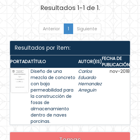
Resultados 1-1 de 1.
Anterior
1
Siguiente
Resultados por ítem:
FECHA DE
PORTADA
TÍTULO
AUTOR(ES)
PUBLICACIÓN
Diseño de una
Carlos
nov-2018
mezcla de concreto
Eduardo
con baja
Hernandez
permeabilidad para
Arreguin
la construcción de
fosas de
almacenamiento
dentro de naves
porcinas.
Temas