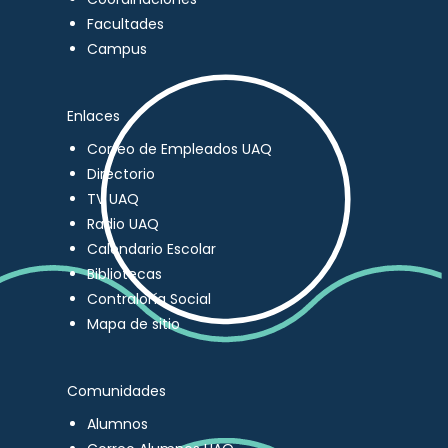
Facultades
Campus
Enlaces
Correo de Empleados UAQ
Directorio
TV UAQ
Radio UAQ
Calendario Escolar
Bibliotecas
Contraloría Social
Mapa de sitio
Comunidades
Alumnos