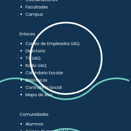
Facultades
Campus
Enlaces
Correo de Empleados UAQ
Directorio
TV UAQ
Radio UAQ
Calendario Escolar
Bibliotecas
Contraloría Social
Mapa de sitio
Comunidades
Alumnos