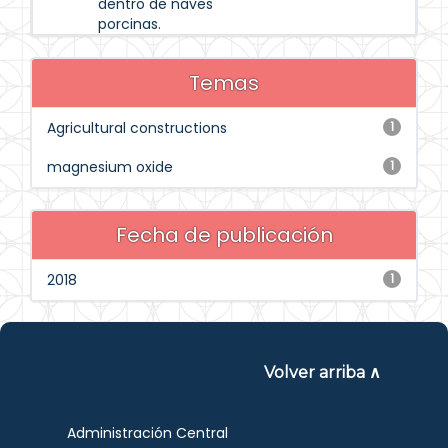
dentro de naves
porcinas.
Temas
Agricultural constructions
1
magnesium oxide
1
Fecha de publicación
2018
1
Volver arriba ∧
Administración Central