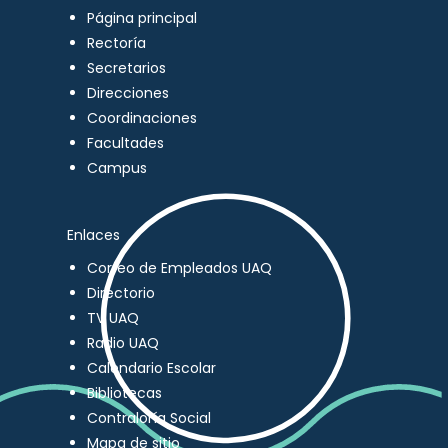
Página principal
Rectoría
Secretarios
Direcciones
Coordinaciones
Facultades
Campus
Enlaces
Correo de Empleados UAQ
Directorio
TV UAQ
Radio UAQ
Calendario Escolar
Bibliotecas
Contraloría Social
Mapa de sitio