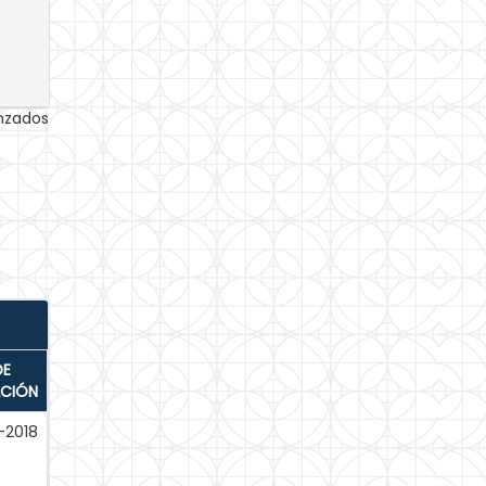
anzados
DE
ACIÓN
-2018