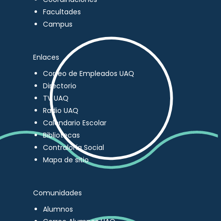
Facultades
Campus
Enlaces
Correo de Empleados UAQ
Directorio
TV UAQ
Radio UAQ
Calendario Escolar
Bibliotecas
Contraloría Social
Mapa de sitio
Comunidades
Alumnos