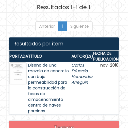
Resultados 1-1 de 1.
Anterior
1
Siguiente
Resultados por ítem:
FECHA DE
PORTADA
TÍTULO
AUTOR(ES)
PUBLICACIÓN
Diseño de una
Carlos
nov-2018
mezcla de concreto
Eduardo
con baja
Hernandez
permeabilidad para
Arreguin
la construcción de
fosas de
almacenamiento
dentro de naves
porcinas.
Temas