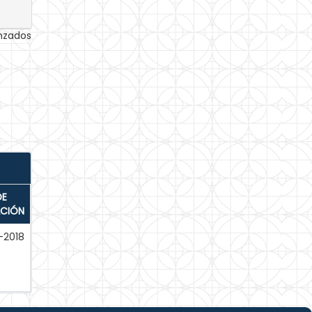
anzados
DE
ACIÓN
-2018