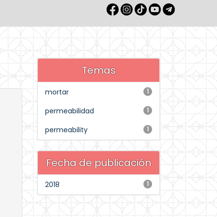
Temas
mortar
1
permeabilidad
1
permeability
1
Fecha de publicación
2018
1