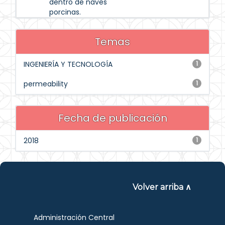
dentro de naves
porcinas.
Temas
INGENIERÍA Y TECNOLOGÍA
1
permeability
1
Fecha de publicación
2018
1
Volver arriba ∧
Administración Central