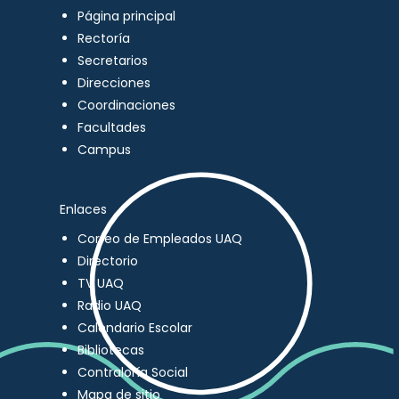
Página principal
Rectoría
Secretarios
Direcciones
Coordinaciones
Facultades
Campus
Enlaces
Correo de Empleados UAQ
Directorio
TV UAQ
Radio UAQ
Calendario Escolar
Bibliotecas
Contraloría Social
Mapa de sitio