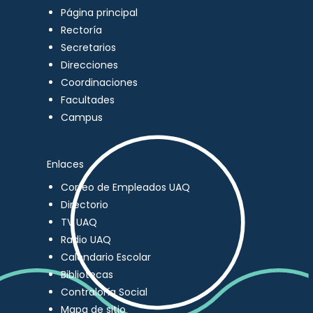
Página principal
Rectoría
Secretarios
Direcciones
Coordinaciones
Facultades
Campus
Enlaces
Correo de Empleados UAQ
Directorio
TV UAQ
Radio UAQ
Calendario Escolar
Bibliotecas
Contraloría Social
Mapa de sitio