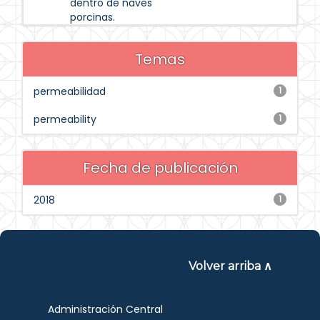
dentro de naves
porcinas.
Temas
permeabilidad
1
permeability
1
Fecha de publicación
2018
1
Volver arriba ∧
Administración Central