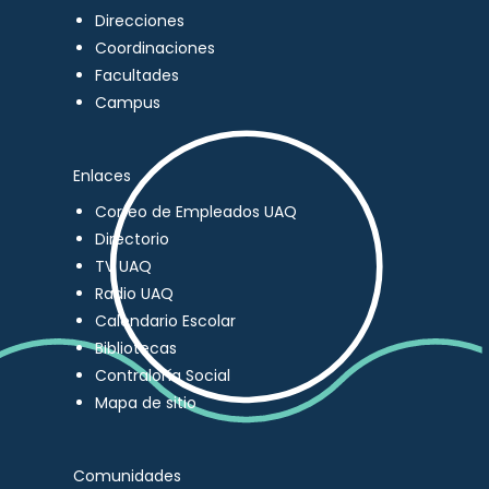
Direcciones
Coordinaciones
Facultades
Campus
Enlaces
Correo de Empleados UAQ
Directorio
TV UAQ
Radio UAQ
Calendario Escolar
Bibliotecas
Contraloría Social
Mapa de sitio
Comunidades