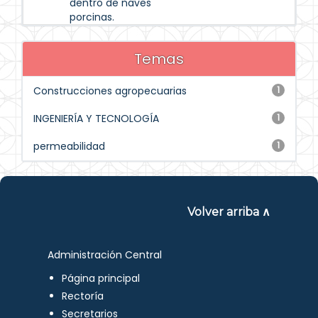
dentro de naves
porcinas.
Temas
Construcciones agropecuarias
1
INGENIERÍA Y TECNOLOGÍA
1
permeabilidad
1
Volver arriba ∧
Administración Central
Página principal
Rectoría
Secretarios