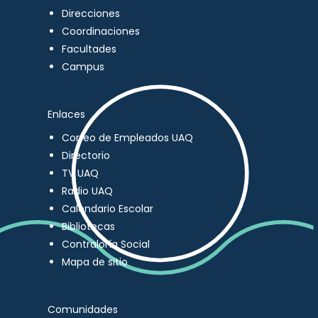
Direcciones
Coordinaciones
Facultades
Campus
Enlaces
Correo de Empleados UAQ
Directorio
TV UAQ
Radio UAQ
Calendario Escolar
Bibliotecas
Contraloría Social
Mapa de sitio
Comunidades