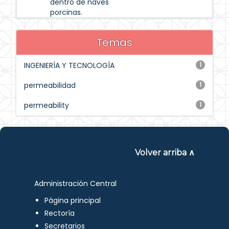
dentro de naves
porcinas.
Temas
INGENIERÍA Y TECNOLOGÍA
1
permeabilidad
1
permeability
1
Volver arriba ∧
Administración Central
Página principal
Rectoría
Secretarios